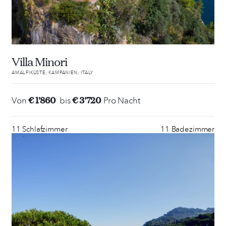
Villa Minori
AMALFIKÜSTE; KAMPANIEN; ITALY
€ 1'860
€ 3'720
Von
bis
Pro Nacht
11 Schlafzimmer
11 Badezimmer