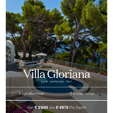
28 VILLEN ZU VERMIETEN
Villa Gloriana
CAPRI; KAMPANIEN; ITALY
4 Schlafzimmer
3 Badezimmer
€ 2'430
€ 4'575
Von
bis
Pro Nacht