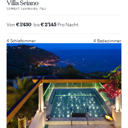
Villa Seiano
SORRENT; KAMPANIEN; ITALY
€ 1'430
€ 2'145
Von
bis
Pro Nacht
4 Schlafzimmer
4 Badezimmer