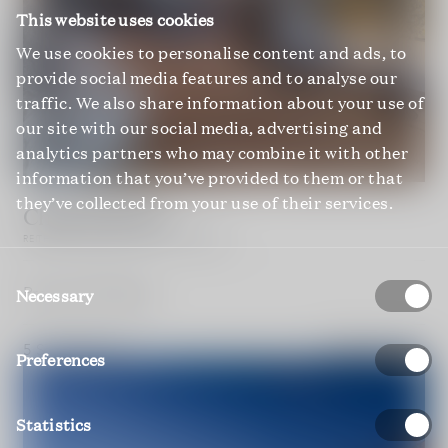
This website uses cookies
We use cookies to personalise content and ads, to
provide social media features and to analyse our
traffic. We also share information about your use of
our site with our social media, advertising and
analytics partners who may combine it with other
information that you’ve provided to them or that
they’ve collected from your use of their services.
Chalet Materia
REITH BEI KITZBÜHEL; TIROL; ÖSTERREICH
Consent
Preis auf Anfrage
Selection
Necessary
5 Schlafzimmer
5 Badezimmer
Preferences
Statistics