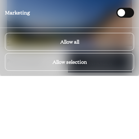
Marketing
Allow all
VERFÜGBARKEIT
Preis auf Anfrage
Allow selection
ANFRAGEN
Chalet Epica
AURACH BEI KITZBÜHEL; TIROL; ÖSTERREICH
Preis auf Anfrage