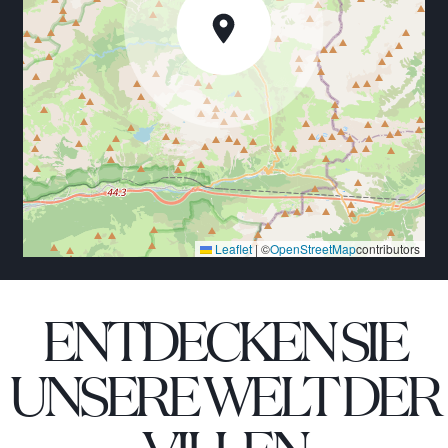
Leaflet
|
©
OpenStreetMap
contributors
ENTDECKEN SIE
UNSERE WELT DER