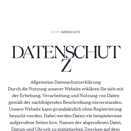
+49 151 51078506
DE
EN
HOME
DATENSCHUTZ
Detailsuche
DATENSCHUT
Z
Gründe mit uns zu buchen
Über uns
Allgemeine Datenschutzerklärung
Unsere Geschichte
Durch die Nutzung unserer Website erklären Sie sich mit
Services erklärt
der Erhebung, Verarbeitung und Nutzung von Daten
gemäß der nachfolgenden Beschreibung einverstanden.
Unsere Website kann grundsätzlich ohne Registrierung
besucht werden. Dabei werden Daten wie beispielsweise
Weihnachts-
Ultra Luxus
aufgerufene Seiten bzw. Namen der abgerufenen Datei,
Favoriten
Datum und Uhrzeit zu statistischen Zwecken auf dem
16 VILLEN ZU VERMIETEN