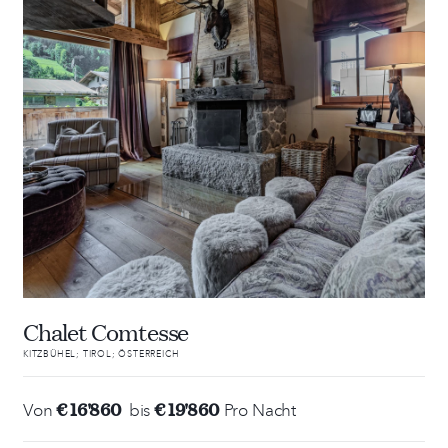
Chalet Comtesse
KITZBÜHEL; TIROL; ÖSTERREICH
€ 16'860
€ 19'860
Von
bis
Pro Nacht