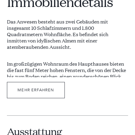
Immobiliendetails
Das Anwesen besteht aus zwei Gebäuden mit
insgesamt 10 Schlafzimmern und 1.800
Quadratmetern Wohnfläche. Es befindet sich
inmitten von idyllischen Almen mit einer
atemberaubenden Aussicht.
Im großzügigen Wohnraum des Haupthauses bieten
die fast fünf Meter hohen Fenstern, die von der Decke
bis zum Boden reichen, einen wunderschönen Blick
auf das Tal.
MEHR ERFAHREN
Das luxuriöse Anwesen beinhaltet 5 schallisolierte
Schlafzimmer, ein riesiges Wohnzimmer mit einem
Flügel, auf dem Sie spielen können, eine professionell
ausgestattete Küche, einen 14 Meter langen Pool,
einen Fitnessraum mit Indoor-Kletterwand, ein
Ausstattung
Heimkino mit einer 3,6 Meter großen Leinwand, ein