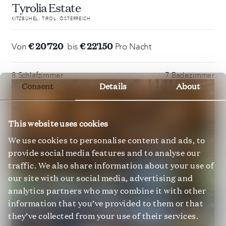
Tyrolia Estate
KITZBÜHEL; TIROL; ÖSTERREICH
€ 20'720
€ 22'150
Von
bis
Pro Nacht
8 Schlafzimmer
7 Badezimmer
Consent
Details
About
This website uses cookies
We use cookies to personalise content and ads, to
provide social media features and to analyse our
traffic. We also share information about your use of
our site with our social media, advertising and
analytics partners who may combine it with other
information that you’ve provided to them or that
they’ve collected from your use of their services.