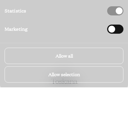
Statistics
Marketing
Allow all
ITALY
Allow selection
Toskana