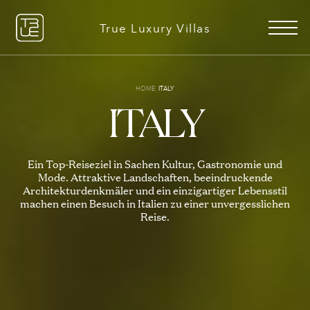
+49 151 51078506
DE
EN
True Luxury Villas
Detailsuche
HOME
ITALY
ITALY
Ein Top-Reiseziel in Sachen Kultur, Gastronomie und
Gründe mit uns zu buchen
Mode. Attraktive Landschaften, beeindruckende
Über uns
Architekturdenkmäler und ein einzigartiger Lebensstil
Unsere Geschichte
machen einen Besuch in Italien zu einer unvergesslichen
Reise.
Services erklärt
Weihnachts-
Ultra Luxus
Favoriten
16 VILLEN ZU VERMIETEN