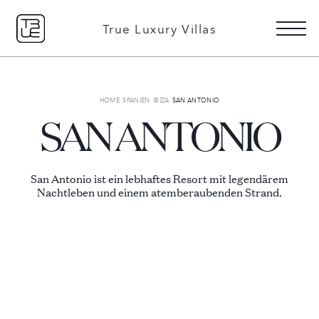
+49 151 51078506
DE
EN
True Luxury Villas
Detailsuche
HOME
SPANIEN
IBIZA
SAN ANTONIO
SAN ANTONIO
Gründe mit uns zu buchen
San Antonio ist ein lebhaftes Resort mit legendärem
Über uns
Nachtleben und einem atemberaubenden Strand.
Unsere Geschichte
Services erklärt
Weihnachts-
Ultra Luxus
Favoriten
16 VILLEN ZU VERMIETEN