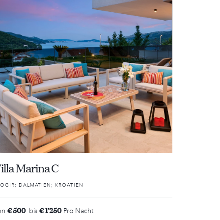
illa Marina C
OGIR; DALMATIEN; KROATIEN
€ 500
€ 1'250
on
bis
Pro Nacht