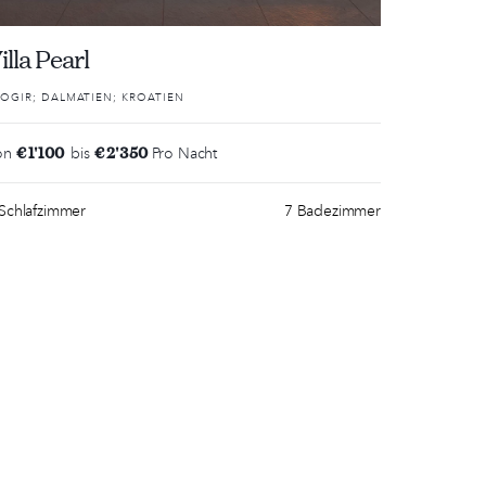
illa Pearl
OGIR; DALMATIEN; KROATIEN
€ 1'100
€ 2'350
on
bis
Pro Nacht
Schlafzimmer
7 Badezimmer