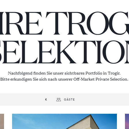
HRE TROG
SELEKTIO
Nachfolgend finden Sie unser sichtbares Portfolio in Trogir.
Bitte erkundigen Sie sich nach unserer Off-Market Private Selection.
€
GÄSTE