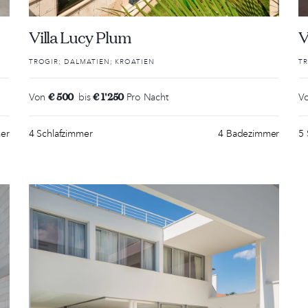
Villa Lucy Plum
V
TROGIR; DALMATIEN; KROATIEN
TR
€ 500
€ 1'250
Von
bis
Pro Nacht
V
er
4 Schlafzimmer
4 Badezimmer
5 