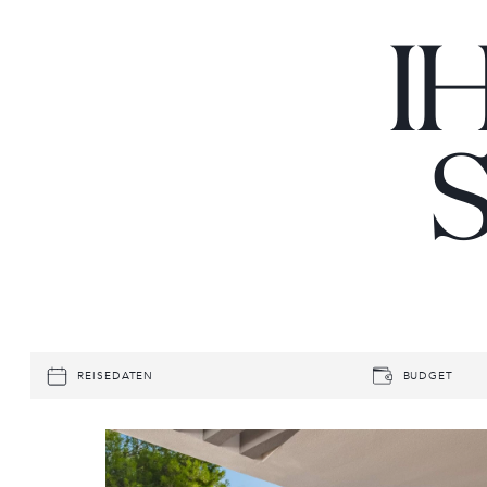
I
REISEDATEN
BUDGET