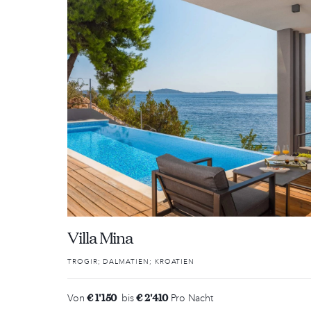
Villa Mina
TROGIR; DALMATIEN; KROATIEN
€ 1'150
€ 2'410
Von
bis
Pro Nacht