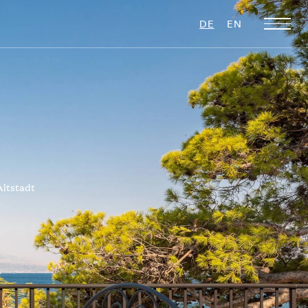
DE
EN
Altstadt
Weihnachts-
Ultra Luxus
Favoriten
16 VILLEN ZU
VERMIETEN
28 VILLEN ZU
VERMIETEN