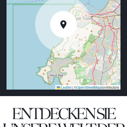
Leaflet
|
©
OpenStreetMap
contributors
ENTDECKEN SIE