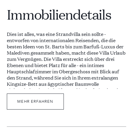
Immobiliendetails
Dies ist alles, was eine Strandvilla sein sollte -
entworfen von internationalen Reisenden, die die
besten Ideen von St. Barts bis zum Barfuß-Luxus der
Malediven gesammelt haben, macht diese Villa Urlaub
zum Vergnügen. Die Villa erstreckt sich über drei
Ebenen und bietet Platz für alle - ein intimes
Hauptschlafzimmer im Obergeschoss mit Blick auf
den Strand, während Sie sich in Ihrem extralangen
Kingsize-Bett aus ägyptischer Baumwolle
einkuscheln oder ein heißes Bad in der freistehenden
Badewanne genießen. Zwei Schlafzimmer mit eigenen
Badezimmern - eines davon mit einer Dampfdusche.
MEHR ERFAHREN
Eine offene Küche, eine Lounge mit großem
Barbereich und einem Tisch mit 10 Plätzen, um
Mahlzeiten zu genießen. Oder gehen Sie in den großen
Medienraum und probieren Sie den Retro-