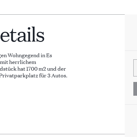
tails
higen Wohngegend in Es
mit herrlichem
dstück hat 1700 m2 und der
Privatparkplatz für 3 Autos.
reten der mittleren Ebene
listischer Einrichtung,
mit Satellitenempfang vor.
h eine große Terrasse mit
 Blick genießen können. Die
Küche mit modernen Geräten
chfeld, Backofen,