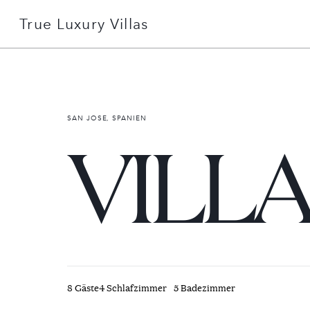
True Luxury Villas
+49 151 51078506
Detailsuche
SAN JOSE, SPANIEN
VILLA
Gründe mit uns zu buchen
Über uns
Services erklärt
8 Gäste
4 Schlafzimmer
5 Badezimmer