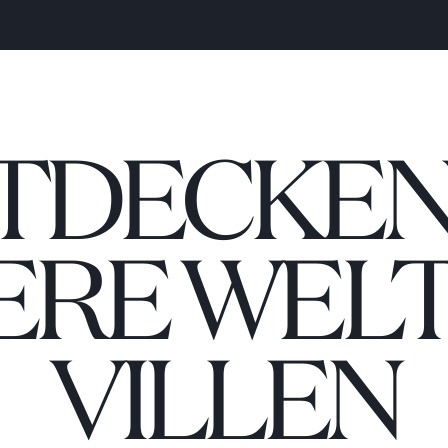
TDECKEN 
ERE WELT
VILLEN