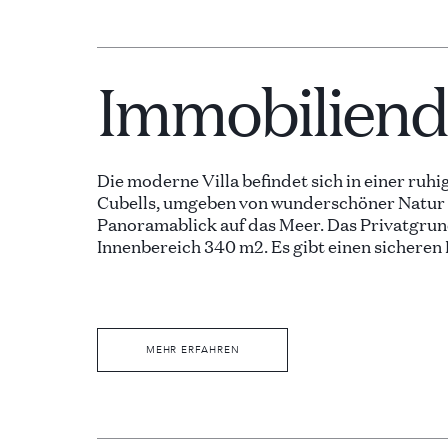
Immobiliende
Die moderne Villa befindet sich in einer ru
Cubells, umgeben von wunderschöner Natur 
Panoramablick auf das Meer. Das Privatgrun
Innenbereich 340 m2. Es gibt einen sicheren 
Das Haus verfügt über drei Ebenen. Beim Bet
finden Sie ein helles Wohnzimmer mit minima
großen Sofas und einem Flachbildfernseher 
MEHR ERFAHREN
Angrenzend an das Wohnzimmer befindet sic
Essbereich, wo Sie Ihr Dinner mit herrlichem
Villa verfügt über eine voll ausgestattete 
(Kühlschrank, Gefrierschrank, Induktionsko