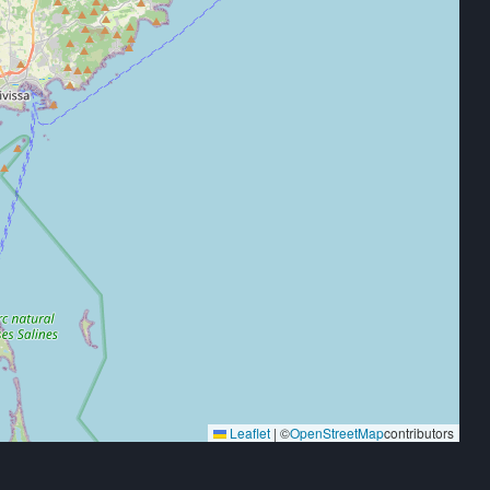
Leaflet
|
©
OpenStreetMap
contributors