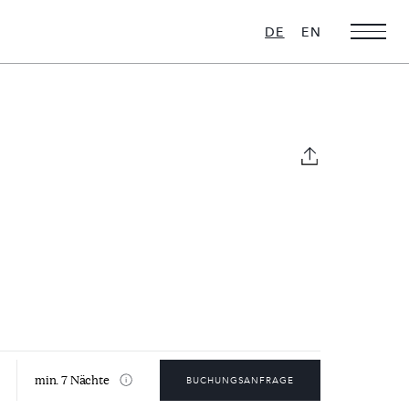
DE
EN
Weihnachts-
Ultra Luxus
Favoriten
16 VILLEN ZU
VERMIETEN
28 VILLEN ZU
VERMIETEN
min. 7 Nächte
BUCHUNGSANFRAGE