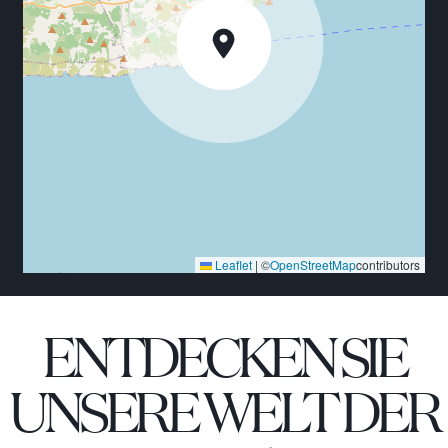
heute ein friedlicher Hafen und eine perfekte
Sommeroase, beliebt bei vielen, die das Vergnügen
hatten, diese Gelassenheit in der warmen
Mittelmeersonne zu entdecken. Das türkisblaue Meer,
das exquisite gastronomische Angebot und die Ruhe
von Sumartin während einer geschäftigen
Sommersaison sind der richtige Grund, diesen
Fischerort für Ihren Traumurlaub zu wählen. Das
Gebiet ist durch eine 60-minütige Fahrt mit dem
privaten Boot vom Flughafen Split (oder 2,5 Stunden
Fahrt mit dem Auto und der Fähre) leicht zu
erreichen.
Leaflet
|
©
OpenStreetMap
contributors
Entfernung zum Meer: 2m - Plattform und
Schwimmeingang
Entfernung vom Strand: 500m - Kiesstrand
ENTDECKEN SIE
Entfernung zum Stadtzentrum: 3km - Sumartin und
Selca
UNSERE WELT DER
Nächstes Geschäft: 3 km - Sumartin und Selca
Nächstes Restaurant: 1km
Nächster Flughafen: 12km - Brac