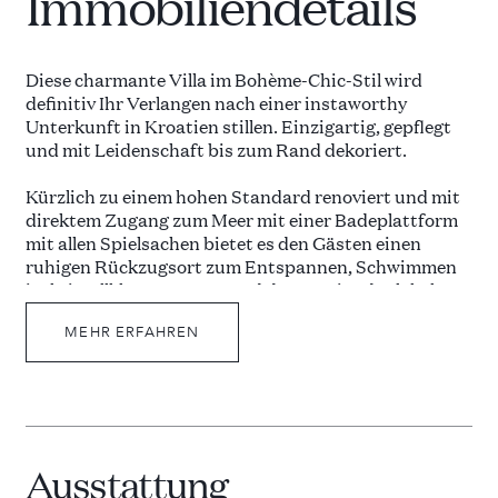
Immobiliendetails
Diese charmante Villa im Bohème-Chic-Stil wird
definitiv Ihr Verlangen nach einer instaworthy
Unterkunft in Kroatien stillen. Einzigartig, gepflegt
und mit Leidenschaft bis zum Rand dekoriert.
Kürzlich zu einem hohen Standard renoviert und mit
direktem Zugang zum Meer mit einer Badeplattform
mit allen Spielsachen bietet es den Gästen einen
ruhigen Rückzugsort zum Entspannen, Schwimmen
im kristallklaren Wasser und den Service des lokalen
Teams, von der Zimmerreinigung bis hin zu
köstlichen Abendessen. Lokale Weine und saisonale
MEHR ERFAHREN
Speisen stehen bei einem Urlaub hier im Vordergrund.
Dieses versteckte Juwel Südkroatiens ist ein Fest für
die Sinne, voller natürlicher Farben, Aromen von
Thymian und Salbei, Olivenhainen und Pinien, die
sich in das weite blaue Meer vermischen.
Ausstattung