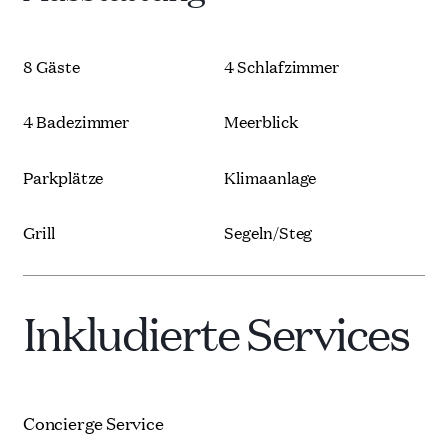
Entworfen in Bezug auf die traditionelle lokale
Architektur und gebaut aus dem gleichen Stein wie
das US Whitehouse, verschmilzt es mit den
natürlichen Felsformationen der Uferpromenade.
8 Gäste
4 Schlafzimmer
Diese luxuriöse Villa befindet sich auf einem 750 m²
großen Grundstück und hat eine Fläche von 320 m².
4 Badezimmer
Meerblick
Es verfügt über vier geschmackvoll eingerichtete
Zimmer mit eigenem Bad, alle im Boho-Chic-Stil mit
einer Mischung aus zeitgenössischem Design und
Parkplätze
Klimaanlage
Vintage. Einige der Zimmer verfügen über eine
Terrasse oder einen Balkon. Die Wohnbereiche
befinden sich im Erdgeschoss, wo sich ein geräumiges
Grill
Segeln/Steg
Wohnzimmer mit Blick auf die Hauptterrasse
befindet, von der aus Sie den Blick auf das Meer
verlieren. Im Erdgeschoss befindet sich eine
Inkludierte Services
aufwendig eingerichtete Küche, die mit den besten
Haushaltsgeräten und einem handgefertigten
Küchentisch ausgestattet ist.
Artefakte stammen aus der ganzen Welt und sorgen
für ein einzigartiges Ferienhaus mit rustikal-
Concierge Service
schickem Dekor. Diese vielseitigen Schätze verleihen