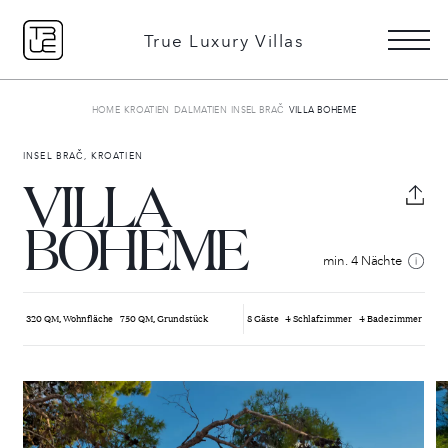
+49 151 51078506
DE
EN
True Luxury Villas
HOME
KROATIEN
DALMATIEN
INSEL BRAČ
VILLA BOHEME
Detailsuche
INSEL BRAČ, KROATIEN
VILLA
BOHEME
Gründe mit uns zu buchen
min. 4 Nächte
Über uns
Unsere Geschichte
Services erklärt
320 QM, Wohnfläche
750 QM, Grundstück
8 Gäste
4 Schlafzimmer
4 Badezimmer
Weihnachts-
Ultra Luxus
Favoriten
16 VILLEN ZU VERMIETEN