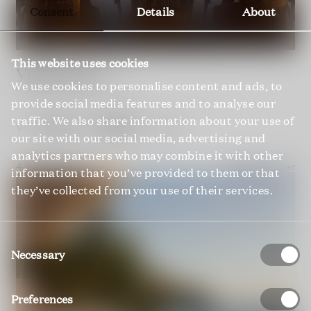
Consent
Details
About
This website uses cookies
Villa Boheme
We use cookies to personalise content and ads, to
INSEL BRAČ; DALMATIEN; KROATIEN
provide social media features and to analyse our
traffic. We also share information about your use of
€ 700
€ 1'950
Von
bis
Pro Nacht
our site with our social media, advertising and
analytics partners who may combine it with other
4 Schlafzimmer
4 Badezimmer
information that you’ve provided to them or that
they’ve collected from your use of their services.
Consent
Selection
Necessary
Preferences