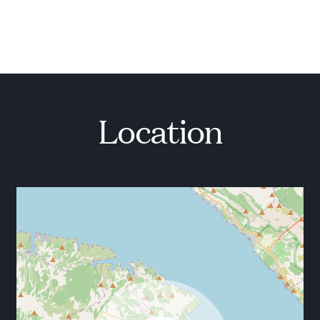
dem Anwesen einen individuellen Charme. Die
Mischung aus Holz und weißen Elementen trägt zur
Helligkeit in jeder Ecke des Hauses bei und sorgfältig
gearbeitete Kunstwerke werten diese exquisite
Luxusperle am Meer auf.
Sein geniales Layout macht es ideal für Paare, eine
Familie oder eine Gruppe von Freunden. Perfekt für
Location
diejenigen, die einfache Freuden suchen, wie das
Aufwachen mit Blick auf das Meer, das Teilen von mit
Liebe und Sorgfalt zubereiteten Speisen vom
Bauernhof bis auf den Tisch und das Erleben der
Energie dieses göttlichen Ortes.
STANDORT DETAILS
Eingebettet in eine charismatische Lage in einer
ruhigen Bucht von Ruzmarin, nur 3 km vom schönen
Dorf Sumartin entfernt. Im Schatten dichter Pinien
und umgeben von friedlichen Buchten ist Sumartin
das jüngste Dorf auf der Insel Brac. Sumartin ist