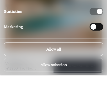
Statistics
Marketing
Allow all
Villa Cyntia
DUBROVNIK; DALMATIEN; KROATIEN
€ 700
Von
bis
Allow selection
BUCHUNGSANFRAGE
€ 1'950
Pro Nacht
€ 1'000
€ 3'500
Von
bis
Pro Nacht
5 Schlafzimmer
5 Badezimmer