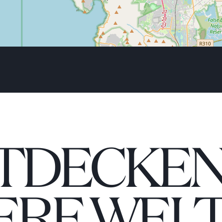
TDECKEN 
ERE WELT