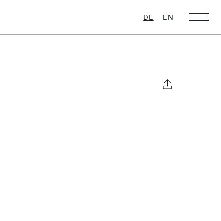
DE
EN
Weihnachts-
Ultra Luxus
Favoriten
16 VILLEN ZU
VERMIETEN
28 VILLEN ZU
VERMIETEN