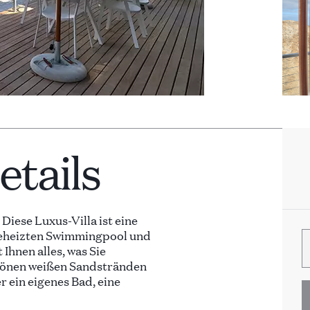
tails
 Diese Luxus-Villa ist eine
 beheizten Swimmingpool und
Ihnen alles, was Sie
hönen weißen Sandstränden
r ein eigenes Bad, eine
ne Terrasse mit