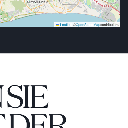
Leaflet
|
©
OpenStreetMap
contributors
SIE
 DER