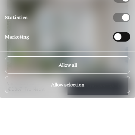
Statistics
Marketing
Allow all
€ 900
Von
bis
Allow selection
BUCHUNGSANFRAGE
€ 1'857
Pro Nacht
Villa Grand
DUBROVNIK; DALMATIEN; KROATIEN