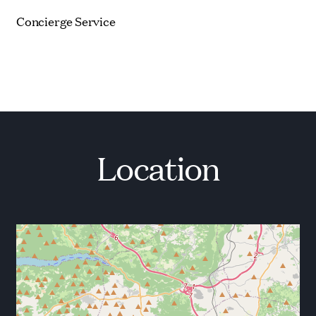
Radfahren.
Concierge Service
Der komfortable Wohnbereich wird mit Tageslicht
durchflutet. Neutrale und klare Linien sorgen für
Eleganz. Das Wohnzimmer ist durch eine große
Schiebetür vom Garten getrennt und verfügt über
bequeme Möbel, einen Kamin und einen LCD-TV.
Dieser Raum ist ideal für Filmabende mit Freunden
und Familie. Im Erdgeschoss gibt es eine zusätzliche
Toilette. Ein Aufenthalt in unserer Villa wird jeden
Location
Moment Ihres Urlaubs mit Ruhe, Komfort und Luxus
füllen.