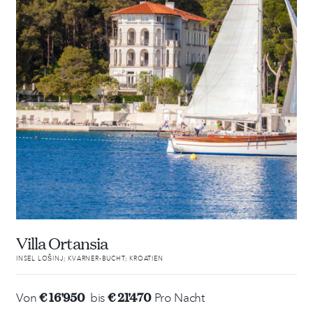
Villa Ortansia
INSEL LOŠINJ; KVARNER-BUCHT; KROATIEN
€ 16'950
€ 21'470
Von
bis
Pro Nacht