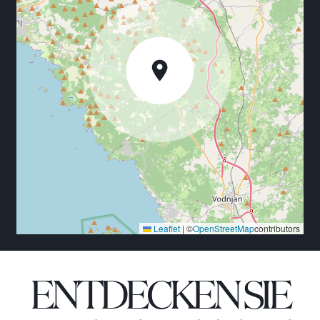
Leaflet
|
©
OpenStreetMap
contributors
ENTDECKEN SIE