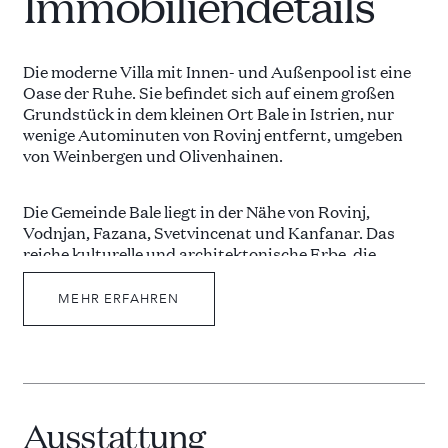
Immobiliendetails
Die moderne Villa mit Innen- und Außenpool ist eine
Oase der Ruhe. Sie befindet sich auf einem großen
Grundstück in dem kleinen Ort Bale in Istrien, nur
wenige Autominuten von Rovinj entfernt, umgeben
von Weinbergen und Olivenhainen.
Die Gemeinde Bale liegt in der Nähe von Rovinj,
Vodnjan, Fazana, Svetvincenat und Kanfanar. Das
reiche kulturelle und architektonische Erbe, die
herzlichen Menschen, die Natur und das hochwertige
Angebot an istrischen Spezialitäten machen die
MEHR ERFAHREN
Gegend zu einem beliebten Ferienort. In Bale werden
Outdoor-Aktivitäten wie Radfahren, Trekking,
Windsurfen oder Tauchen angeboten.
Die Villa verfügt über 4 Schlafzimmer, 4 en-suite
Ausstattung
Badezimmer, eine voll ausgestattete Küche, ein