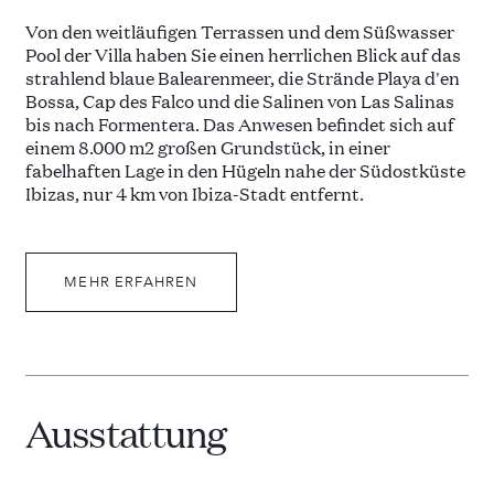
Von den weitläufigen Terrassen und dem Süßwasser
Pool der Villa haben Sie einen herrlichen Blick auf das
strahlend blaue Balearenmeer, die Strände Playa d'en
Bossa, Cap des Falco und die Salinen von Las Salinas
bis nach Formentera. Das Anwesen befindet sich auf
einem 8.000 m2 großen Grundstück, in einer
fabelhaften Lage in den Hügeln nahe der Südostküste
Ibizas, nur 4 km von Ibiza-Stadt entfernt.
Tagsüber können Sie auf einer der Liegen die Sonne
genießen oder sich unter Sonnenschirmen auf den
MEHR ERFAHREN
weichen Lounge-Sitzen entspannen. Nachts können
Sie am Pool den ibizenkischen Sternenhimmel
genießen. Jenseits der Poolterrasse bieten
palmengesäumte Gärten, Rasenflächen und schattige
Innenhöfe weitere Plätze zum Entspannen. Näher am
Haus, auf einer oberen Terrasse, befindet sich ein
Ausstattung
Essbereich im Freien mit Grill für acht Personen.