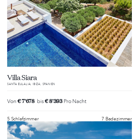
Villa Siara
SANTA EULALIA; IBIZA; SPANIEN
€ 7'678
€ 8'393
Von
bis
Pro Nacht
5 Schlafzimmer
7 Badezimmer