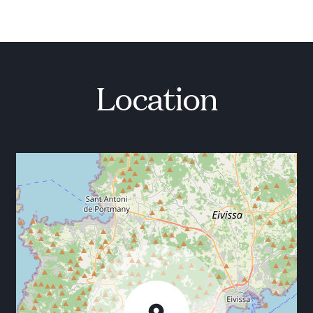
Fitnessraum mit einer guten Auswahl an Geräten
nutzen. Von den beiden sonnigen Terrassen im
oberen Bereich des Anwesens können Sie eine noch
schönere Aussicht genießen.
Location