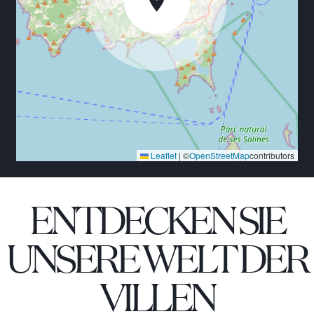
Leaflet
|
©
OpenStreetMap
contributors
ENTDECKEN SIE
UNSERE WELT DER
VILLEN