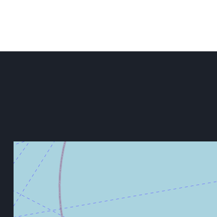
Zugang zur Terrasse.
Wenn Sie in dieser Villa wohnen, haben Sie Ih
einer der schönsten Gegenden Ibizas.