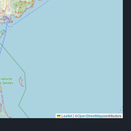
Leaflet
|
©
OpenStreetMap
contributors