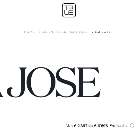
HOME
SPANIEN
IBIZA
SAN JOSE
VILLA JOSE
 JOSE
Unsere Geschichte
€ 2'857
€ 6'696
Von
bis
Pro Nacht