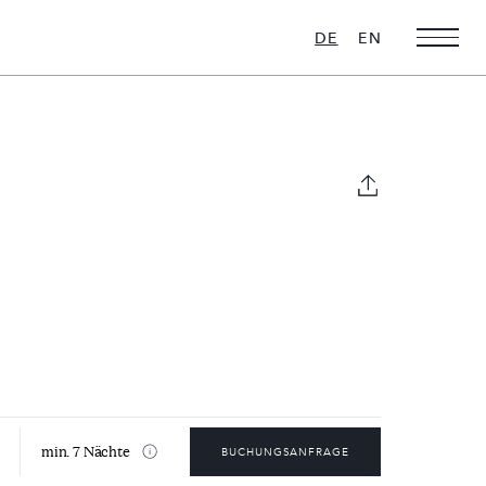
DE
EN
Weihnachts-
Ultra Luxus
Favoriten
16 VILLEN ZU
VERMIETEN
28 VILLEN ZU
VERMIETEN
min. 7 Nächte
BUCHUNGSANFRAGE