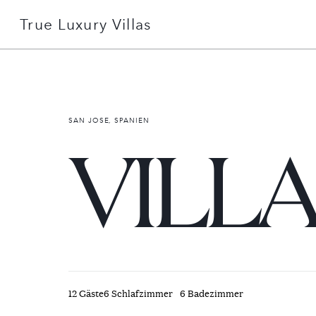
True Luxury Villas
+49 151 51078506
Detailsuche
SAN JOSE, SPANIEN
VILLA
Gründe mit uns zu buchen
Über uns
Services erklärt
12 Gäste
6 Schlafzimmer
6 Badezimmer