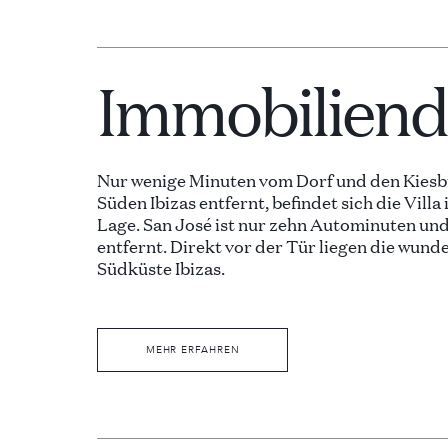
Immobiliende
Nur wenige Minuten vom Dorf und den Kiesb
Süden Ibizas entfernt, befindet sich die Vill
Lage. San José ist nur zehn Autominuten und
entfernt. Direkt vor der Tür liegen die wun
Südküste Ibizas.
Hinter dem ibizenkischen Ferienhauses, das
ist, erhebt sich ein felsiger Hang mit Bäum
MEHR ERFAHREN
Sträuchern, während sich vor dem Haus das 
erstreckt, das Sie vom Infinity-Pool aus bew
haben Sie privaten Zugang zum Meer. Auch 
Terrasse bietet einen ungehinderten Blick au