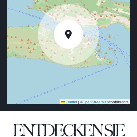
einen herrlichen Blick auf die Bergkette.
Die Villa verfügt über einen Liegeplatz für
Besuchsboote und größere Schiffe können in der
Bucht vor Anker liegen. Ein Boot und ein Skipper
können täglich gemietet werden, sodass Sie zu
anderen Inseln transportiert werden und eine breite
Palette von Wassersportarten erleben können.
Tagesausflüge können zur Insel Hvar, Vis, Mijet und
zur Halbinsel Peljesac unternommen werden.
STANDORT DETAILS
Die Insel Korcula ist bekannt für ihre dichten Wälder
und berühmten Weinberge. Auf der Insel gibt es eine
Reihe kleiner Fischerhäfen sowie mehrere malerische
Dörfer im Landesinneren. In der benachbarten Bucht
Leaflet
|
©
OpenStreetMap
contributors
finden Sie eine Reihe von Restaurants und die
meisten Restaurants und Bars der Insel befinden sich
im Umkreis von 3 km von der Stadt Korcula. Die Insel
ENTDECKEN SIE
ist auch ideal für lange Spaziergänge am Meer, zum
Wandern und Radfahren auf den Radwegen der Insel