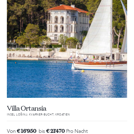
Villa Ortansia
INSEL LOŠINJ; KVARNER-BUCHT; KROATIEN
€ 16'950
€ 21'470
Von
bis
Pro Nacht