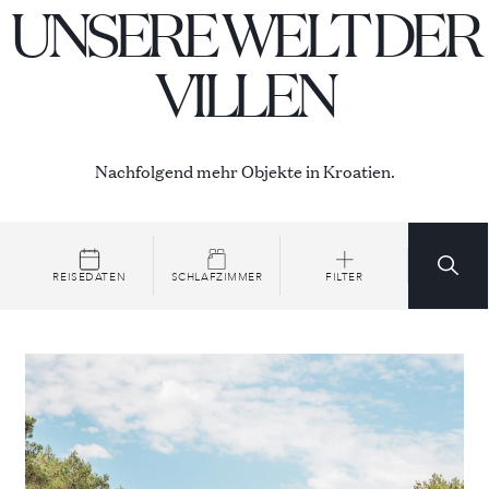
oder zum Laufen.
UNSERE WELT DER
Entfernung zum Meer: 5m
VILLEN
Entfernung vom Strand: 5m
Entfernung zum Stadtzentrum: 3km - Korcula
Nächstes Geschäft: 3km
Nächstes Restaurant: 500m
Nächster Flughafen: 2 Stunden - Dubrovnik
Nachfolgend mehr Objekte in Kroatien.
Yachthafen: 3km
REISEDATEN
SCHLAFZIMMER
FILTER