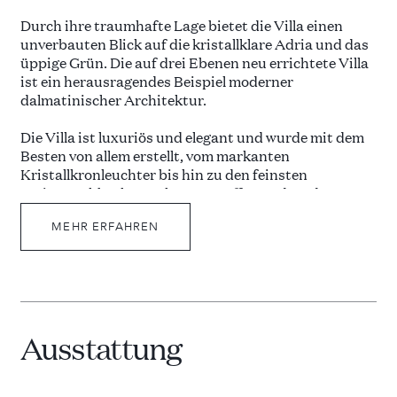
Durch ihre traumhafte Lage bietet die Villa einen
unverbauten Blick auf die kristallklare Adria und das
üppige Grün. Die auf drei Ebenen neu errichtete Villa
ist ein herausragendes Beispiel moderner
dalmatinischer Architektur.
Die Villa ist luxuriös und elegant und wurde mit dem
Besten von allem erstellt, vom markanten
Kristallkronleuchter bis hin zu den feinsten
Steinwaschbecken, schönen Stoffen und modernen
Möbeln. Sorgfältig von einem Innenarchitekten
durchdacht, wurde jede Liebe zum Detail und
MEHR ERFAHREN
Komfort berücksichtigt.
Es besteht aus vier Schlafzimmern mit eigenem Bad
und Doppelbetten, die alle auf Terrassen mit
herrlichem Blick über die Bucht und die Halbinsel
Ausstattung
Peljesac führen. Alle klimatisierten Schlafzimmer
verfügen über Bettwäsche aus ägyptischer Baumwolle
mit opulenten Badezimmern und vielen flauschigen