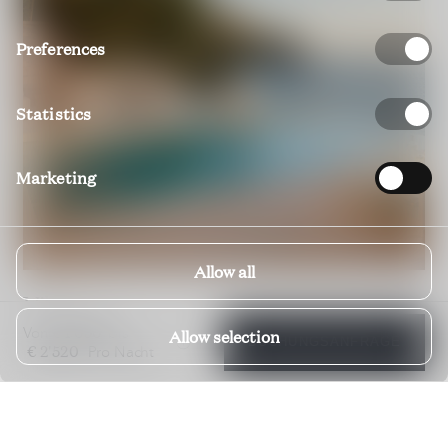
Preferences
Statistics
Marketing
Allow all
Villa Cyntia
€ 1'050
DUBROVNIK; DALMATIEN; KROATIEN
Von
bis
Allow selection
BUCHUNGSANFRAGE
€ 2'520
Pro Nacht
€ 1'000
€ 3'500
Von
bis
Pro Nacht
5 Schlafzimmer
5 Badezimmer