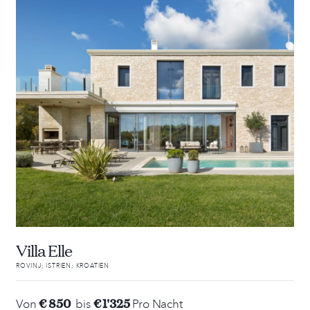
Villa Elle
ROVINJ; ISTRIEN; KROATIEN
€ 850
€ 1'325
Von
bis
Pro Nacht