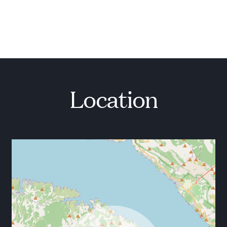
Auf der ersten Etage befinden sich 2 Schlafzimmer
mit Kingsize-Betten, eines davon mit einem
Einzelbett und 2 Designerbädern. Wie in jedem
Penthouse finden Sie eine kleine Küchenzeile und eine
Sitzecke, die mit der Terrasse mit herrlichem
Meerblick verbunden sind.
STANDORT DETAILS
Location
Es ist eine 5-minütige Fahrt zum nächsten
Fischerdorf Sumartin, wo Sie eine Bäckerei, einen
Supermarkt und drei Restaurants und eine Reihe von
Café-Bars finden. Das große Dorf Selca ist ebenfalls
fünf Minuten entfernt und bietet eine schöne
Architektur, kleine Geschäfte und Cafés sowie ein
paar Restaurants.
Entfernung zum Meer: 10m
Entfernung vom Strand: 10m
Entfernung zum Stadtzentrum: 2km
Nächstes Geschäft: 2km