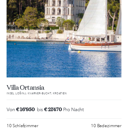
Villa Ortansia
INSEL LOŠINJ; KVARNER-BUCHT; KROATIEN
€ 16'950
€ 21'470
Von
bis
Pro Nacht
10 Schlafzimmer
10 Badezimmer