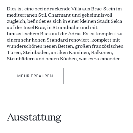
Dies ist eine beeindruckende Villa aus Brac-Stein im
mediterranen Stil. Charmant und geheimnisvoll
zugleich, befindet es sich in einer kleinen Stadt Selca
auf der Insel Brac, in Strandnähe und mit
fantastischem Blick auf die Adria. Es ist komplett zu
einem sehr hohen Standard renoviert, komplett mit
wunderschönen neuen Betten, großen französischen
Türen, Steinböden, antiken Kaminen, Balkonen,
Steinbädern und neuen Küchen, was es zu einer der
begehrtesten Luxusvillen auf der Insel Brac macht.
Die Steinfassade fügt sich wunderbar in die
MEHR ERFAHREN
kroatische Küstenlandschaft ein. Die Möbel und das
Dekor sind in der gesamten Ferienvilla weiß, hell und
schlicht gehalten, was dem Ort ein sauberes und
unkompliziertes Aussehen verleiht.
Ausstattung
Es gibt einen schönen Garten mit Lavendel, Pinien,
Palmen, Bougainvillea, Rosmarin, Geranien und vielen
anderen mediterranen Pflanzen. Die Villa erstreckt