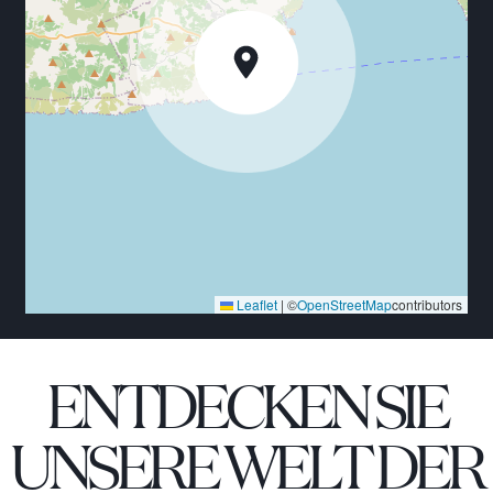
Nächstes Restaurant: 2km
Nächster Flughafen: 12km - Brac
Yachthafen: 3km
Leaflet
|
©
OpenStreetMap
contributors
ENTDECKEN SIE
UNSERE WELT DER