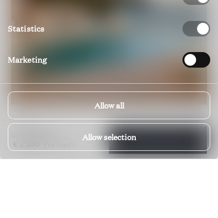
Statistics
Marketing
Allow all
Villa Cyntia
€ 900
DUBROVNIK; DALMATIEN; KROATIEN
Von
bis
Allow selection
BUCHUNGSANFRAGE
€ 2'300
Pro Nacht
€ 1'000
€ 3'500
Von
bis
Pro Nacht
5 Schlafzimmer
5 Badezimmer