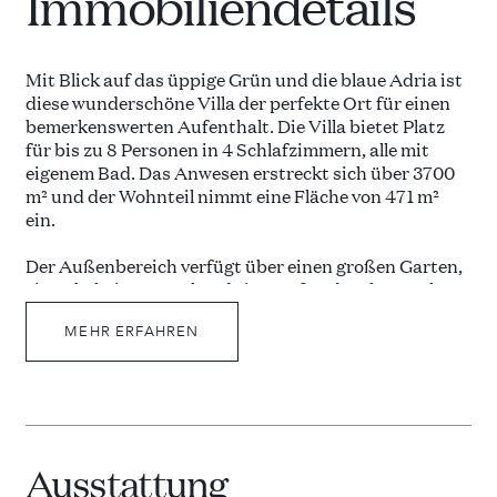
Immobiliendetails
Mit Blick auf das üppige Grün und die blaue Adria ist
diese wunderschöne Villa der perfekte Ort für einen
bemerkenswerten Aufenthalt. Die Villa bietet Platz
für bis zu 8 Personen in 4 Schlafzimmern, alle mit
eigenem Bad. Das Anwesen erstreckt sich über 3700
m² und der Wohnteil nimmt eine Fläche von 471 m²
ein.
Der Außenbereich verfügt über einen großen Garten,
einen beheizten Pool und eine Außendusche. Nach
einer aktiven Pause im Fitnessstudio können die
Gäste in der Sauna und im Whirlpool entspannen. Das
MEHR ERFAHREN
großzügige Erdgeschoss verfügt über einen
Wohnraum mit Sofa, SAT-TV, Kamin, Stereoanlage
und einem schönen Kronleuchter. Die offene Küche
öffnet sich direkt in den Wohn- und Essbereich, wobei
die Innentreppe die untere und obere Ebene der Villa
Ausstattung
verbindet. Eines der luxuriösen Schlafzimmer mit en-