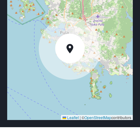
Leaflet
|
©
OpenStreetMap
contributors