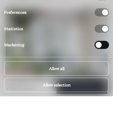
5 Schlafzimmer
5 Badezimmer
Preferences
Statistics
Marketing
Allow all
€ 1'129
Von
bis
Allow selection
BUCHUNGSANFRAGE
€ 1'557
Pro Nacht