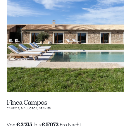
Finca Campos
CAMPOS; MALLORCA; SPANIEN
€ 3'215
€ 5'072
Von
bis
Pro Nacht