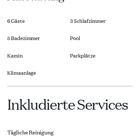
eine kurze Fahrt von einigen der besten Strände und
etwa 20 Autominuten vom Flughafen entfernt.
Trendige Bars, Restaurants und Clubs sind in nur 10
6 Gäste
3 Schlafzimmer
Minuten Autofahrt zu erreichen.
5 Badezimmer
Pool
Kamin
Parkplätze
Klimaanlage
Inkludierte Services
Tägliche Reinigung