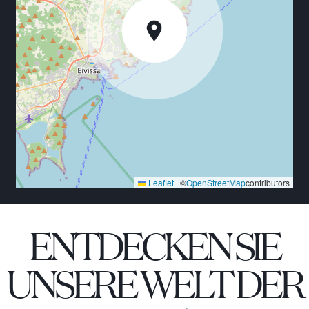
Leaflet
|
©
OpenStreetMap
contributors
ENTDECKEN SIE
UNSERE WELT DER