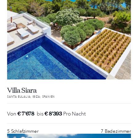
Villa Siara
SANTA EULALIA; IBIZA; SPANIEN
€ 7'678
€ 8'393
Von
bis
Pro Nacht
5 Schlafzimmer
7 Badezimmer