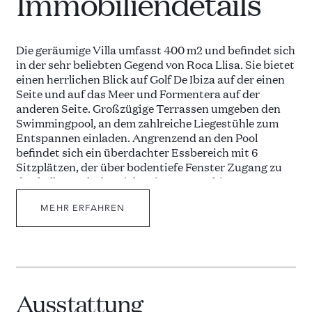
Immobiliendetails
Die geräumige Villa umfasst 400 m2 und befindet sich
in der sehr beliebten Gegend von Roca Llisa. Sie bietet
einen herrlichen Blick auf Golf De Ibiza auf der einen
Seite und auf das Meer und Formentera auf der
anderen Seite. Großzügige Terrassen umgeben den
Swimmingpool, an dem zahlreiche Liegestühle zum
Entspannen einladen. Angrenzend an den Pool
befindet sich ein überdachter Essbereich mit 6
Sitzplätzen, der über bodentiefe Fenster Zugang zu
den hellen Wohnbereichen im Inneren bietet.
MEHR ERFAHREN
Der Innenbereich besteht aus einem großen
Wohnzimmer mit Kamin, TV und Sofas. Die Küche ist
voll ausgestattet und beinhaltet einen Essbereich für
4 Personen und Zugang zur Poolterrasse. Es sind drei
Doppelschlafzimmer vorhanden, alle voll klimatisiert
und mit eigenem Bad. Die Villa befindet sich in
Ausstattung
idyllischer Lage an der Ostküste Ibizas. Sie ist nur