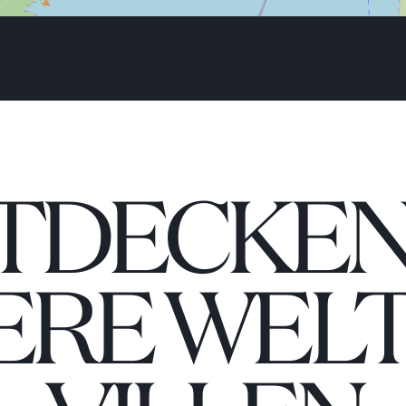
TDECKEN 
ERE WELT