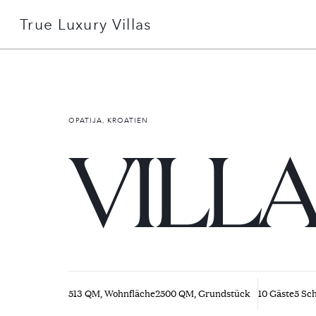
True Luxury Villas
+49 151 51078506
Detailsuche
OPATIJA, KROATIEN
VILLA
Gründe mit uns zu buchen
Über uns
Services erklärt
513 QM, Wohnfläche
2500 QM, Grundstück
10 Gäste
5 Sc