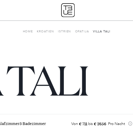
HOME
KROATIEN
ISTRIEN
OPATIJA
VILLA TALI
 TALI
Unsere Geschichte
€ 711
€ 1'656
hlafzimmer
5 Badezimmer
Von
bis
Pro Nacht