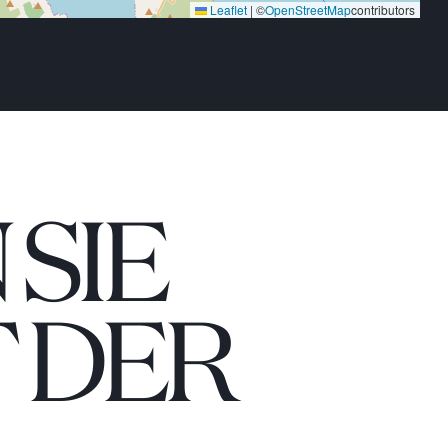
Leaflet
|
©
OpenStreetMap
contributors
SIE
 DER