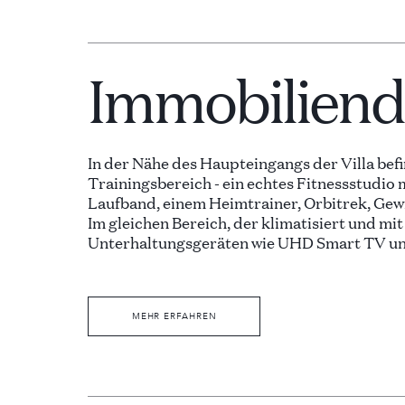
Immobiliende
In der Nähe des Haupteingangs der Villa befi
Trainingsbereich - ein echtes Fitnessstudio
Laufband, einem Heimtrainer, Orbitrek, Gew
Im gleichen Bereich, der klimatisiert und m
Unterhaltungsgeräten wie UHD Smart TV u
ausgestattet ist, befinden sich Billardtisch,
Sanitäranlagen.
MEHR ERFAHREN
Beim Betreten der oberen Etage kommt man 
schöne Wohnzimmer mit hochmodernen deko
neuesten UHD-Smart-TV mit extragroßer Diag
Küche und das Esszimmer mit einem großen 
für bis zu 10 Personen auf bequemen weißen