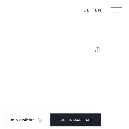
DE
EN
Weihnachts-
Ultra Luxus
Favoriten
16 VILLEN ZU
VERMIETEN
28 VILLEN ZU
VERMIETEN
min. 5 Nächte
BUCHUNGSANFRAGE