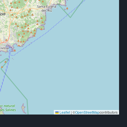
Leaflet
|
©
OpenStreetMap
contributors