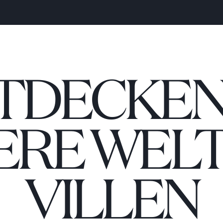
TDECKEN 
ERE WELT
VILLEN