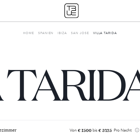
HOME
SPANIEN
IBIZA
SAN JOSE
VILLA TARIDA
 TARID
Unsere Geschichte
€ 1'500
€ 3'125
dezimmer
Von
bis
Pro Nacht