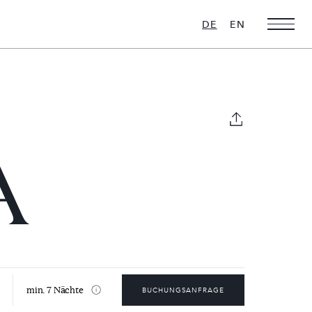
DE
EN
A
Weihnachts-
Ultra Luxus
Favoriten
16 VILLEN ZU
VERMIETEN
28 VILLEN ZU
VERMIETEN
min. 7 Nächte
BUCHUNGSANFRAGE