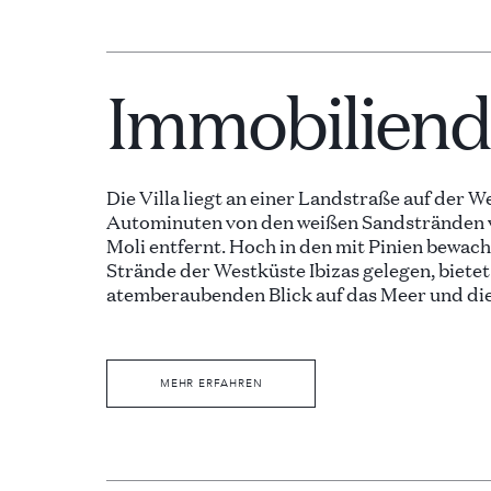
Immobiliende
Die Villa liegt an einer Landstraße auf der We
Autominuten von den weißen Sandstränden v
Moli entfernt. Hoch in den mit Pinien bewac
Strände der Westküste Ibizas gelegen, bietet 
atemberaubenden Blick auf das Meer und di
Landschaften.
Das Dorf San Jose ist etwa fünf Autominuten 
MEHR ERFAHREN
Minuten. Die Villa liegt auf einem 3.000 m2 
angelegten Grundstück mit Palmen, tropisc
Rasen. Die Wege der Villa verbinden die ve
wie den sonnigen Poolbereich, den Essbereich