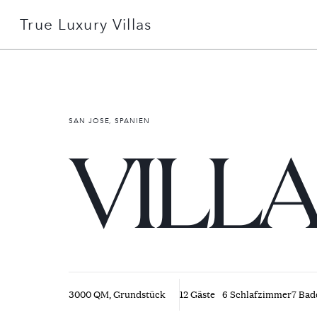
True Luxury Villas
+49 151 51078506
Detailsuche
SAN JOSE, SPANIEN
VILLA
Gründe mit uns zu buchen
Über uns
Services erklärt
3000 QM, Grundstück
12 Gäste
6 Schlafzimmer
7 Ba