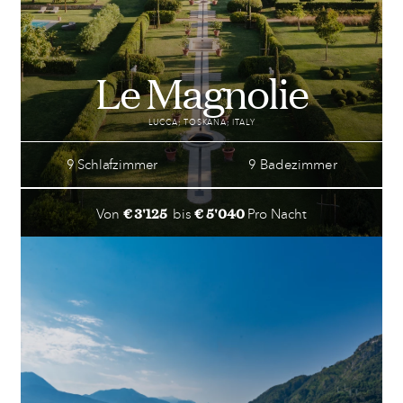
Le Magnolie
LUCCA; TOSKANA; ITALY
9 Schlafzimmer
9 Badezimmer
€ 3'125
€ 5'040
Von
bis
Pro Nacht