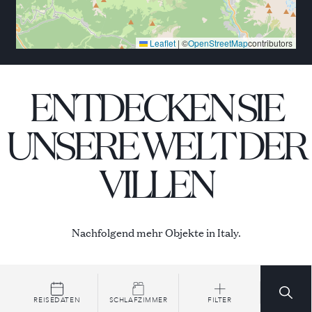
Leaflet
|
©
OpenStreetMap
contributors
ENTDECKEN SIE
UNSERE WELT DER
VILLEN
Nachfolgend mehr Objekte in Italy.
REISEDATEN
SCHLAFZIMMER
FILTER