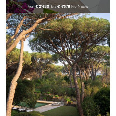
€ 2'430
€ 4'575
Von
bis
Pro Nacht