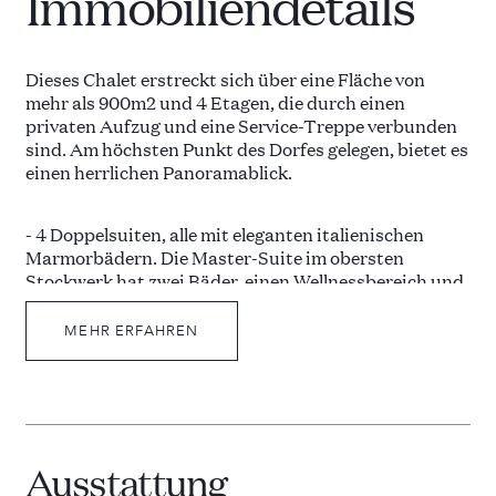
Immobiliendetails
Dieses Chalet erstreckt sich über eine Fläche von
mehr als 900m2 und 4 Etagen, die durch einen
privaten Aufzug und eine Service-Treppe verbunden
sind. Am höchsten Punkt des Dorfes gelegen, bietet es
einen herrlichen Panoramablick.
- 4 Doppelsuiten, alle mit eleganten italienischen
Marmorbädern. Die Master-Suite im obersten
Stockwerk hat zwei Bäder, einen Wellnessbereich und
einen Balkon mit Blick auf Cortina. Außerdem gibt es
2 Suiten für zwei Personen mit gemeinsamem Bad.
MEHR ERFAHREN
- Entspannen Sie sich in der Sauna, im 20-Meter-Pool
oder im Jacuzzi mit Wasserfall.
Zusätzlich stehen ein schallisolierter Kinosaal mit 12
Plätzen und ein Weinkeller zur Verfügung.
Ausstattung
Das Chalet hat einen unterirdischen 20 Meter langen