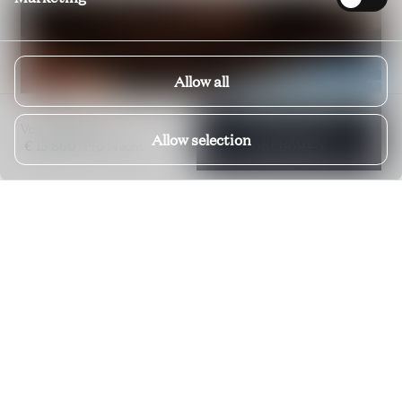
Allow all
€ 5'000
Von
bis
VERFÜGBARKEIT
Allow selection
€ 15'860
Pro Nacht
ANFRAGEN
Penthouse Porto Cervo