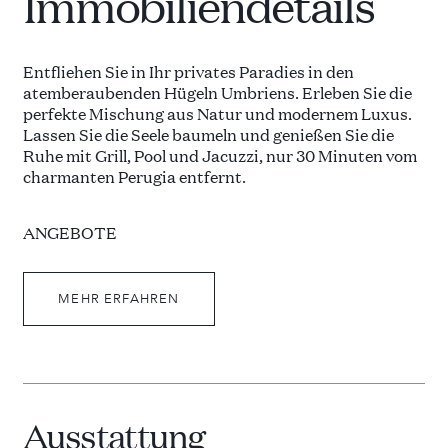
Immobiliendetails
Entfliehen Sie in Ihr privates Paradies in den
atemberaubenden Hügeln Umbriens. Erleben Sie die
perfekte Mischung aus Natur und modernem Luxus.
Lassen Sie die Seele baumeln und genießen Sie die
Ruhe mit Grill, Pool und Jacuzzi, nur 30 Minuten vom
charmanten Perugia entfernt.
ANGEBOTE
Terrassenbereich mit Sofalandschaft
MEHR ERFAHREN
Esstisch im Freien für 14 Personen
Terrassenbereich mit langem Esstisch (14
Personen) und großem BBQ-Kamin
Ausstattung