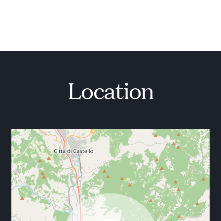
Kaffeemaschine, Wasserkocher und Geschirrspüler.
Außerdem befinden sich auf dieser Etage zwei
Schlafzimmer. Im ersten Stock gibt es drei
Schlafzimmer, zwei davon mit eigenem Balkon und
Wohnzimmer, und im zweiten Stock ein Schlafzimmer
mit eigenem Bad.
Location
DESIGN DES HAUSES
Dieser elegante Rückzugsort verbindet klassische
italienische Architektur mit modernen Elementen
und verfügt über Holzbalkendecken, rote Dachziegel
und moderne Einbauten. Überall wurden Materialien
aus der Region wie Holz, Stein und rote Ziegel
verwendet, die eine einladende Atmosphäre schaffen.
Das minimalistische Interieur wird durch eine private
Sammlung lokaler Gemälde ergänzt, die dem Raum
eine persönliche Note verleihen.