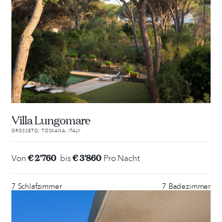
Villa Lungomare
GROSSETO; TOSKANA; ITALY
€ 2'760
€ 3'860
Von
bis
Pro Nacht
7 Schlafzimmer
7 Badezimmer