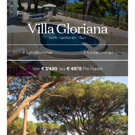
Villa Gloriana
CAPRI; KAMPANIEN; ITALY
4 Schlafzimmer
3 Badezimmer
€ 2'430
€ 4'575
Von
bis
Pro Nacht