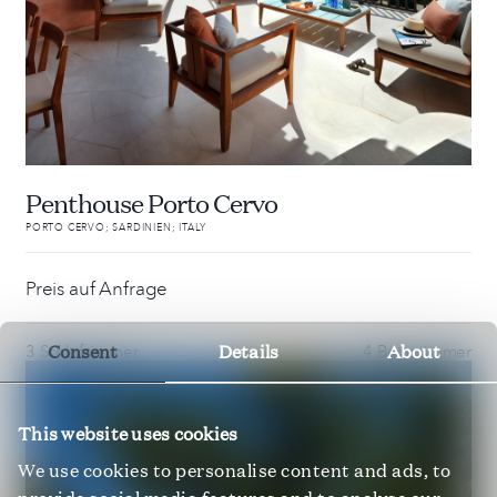
Penthouse Porto Cervo
PORTO CERVO; SARDINIEN; ITALY
Preis auf Anfrage
Consent
Details
About
3 Schlafzimmer
4 Badezimmer
This website uses cookies
We use cookies to personalise content and ads, to