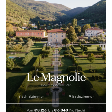
Le Magnolie
LUCCA; TOSKANA; ITALY
9 Schlafzimmer
9 Badezimmer
€ 3'125
€ 5'040
Von
bis
Pro Nacht