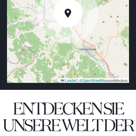
Außenbereich
Vom mediterranen Garten des Anwesens, der sich
über 20.000 m² erstreckt und einen Fitnessbereich
umfasst, hat man einen atemberaubenden Blick auf
die Berge. Das traditionelle Steinhaus verfügt über
zwei Terrassen, eine überdachte Terrasse mit
Liegestühlen und Sonnenschirmen sowie eine erhöhte
Sonnenterrasse mit Pavillons und einem Whirlpool.
Eine weitere Terrasse hinter dem Grillplatz und dem
Swimmingpool vervollständigt die Oase am Hang.
Leaflet
|
©
OpenStreetMap
contributors
ENTDECKEN SIE
UNSERE WELT DER