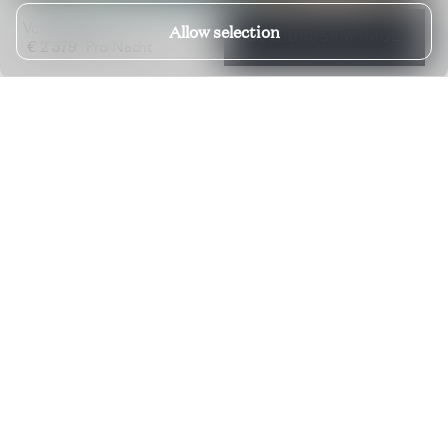
€ 669
Von
bis
Allow selection
BUCHUNGSANFRAGE
€ 2'579
Pro Nacht
Villa Sacha
SANTA EULALIA; IBIZA; SPANIEN
€ 1'562
€ 3'309
Von
bis
Pro Nacht
4 Schlafzimmer
8 Badezimmer