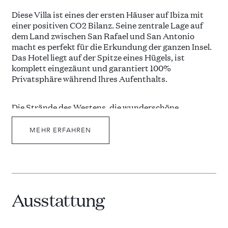
Diese Villa ist eines der ersten Häuser auf Ibiza mit
einer positiven CO2 Bilanz. Seine zentrale Lage auf
dem Land zwischen San Rafael und San Antonio
macht es perfekt für die Erkundung der ganzen Insel.
Das Hotel liegt auf der Spitze eines Hügels, ist
komplett eingezäunt und garantiert 100%
Privatsphäre während Ihres Aufenthalts.
Die Strände des Westens, die wunderschöne
Sonnenuntergänge bieten, sind 10 bis 15 Minuten
entfernt, ebenso wie die ibizenkischen Städte Santa
MEHR ERFAHREN
Gertrudis und Santa Agnes, wo Sie schön Abendessen
gehen können, und die familienfreundlichen Strände
von Cala Gracio und Cala Salada, die aus feinem Sand
bestehen.
Ausstattung
Im Außenbereich bietet ein großer 60 m2 großer Pool,
umgeben von luxuriösen Sonnenliegen, Erfrischung
während der heißen Sommertage. Der überdachte