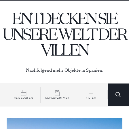
Geschirrspüler, eine Kaffeemaschine, ein
Induktionskochfeld, ein großer Kühlschrank und
ENTDECKEN SIE
doppelte Gefrierschubladen, in denen Sie Eiswürfel
leicht aufbewahren können.
UNSERE WELT DER
VILLEN
Nachfolgend mehr Objekte in Spanien.
REISEDATEN
SCHLAFZIMMER
FILTER