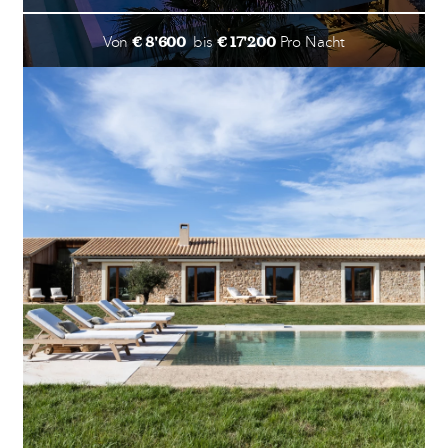
€ 8'600
€ 17'200
Von
bis
Pro Nacht