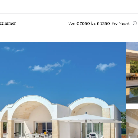
€ 1'050
€ 1'350
ezimmer
Von
bis
Pro Nacht