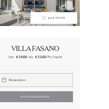
ALLE FOTOS
VILLA FASANO
€ 1'050
€ 1'350
Von
bis
Pro Nacht
Reisedaten
BUCHUNGSANFRAGE