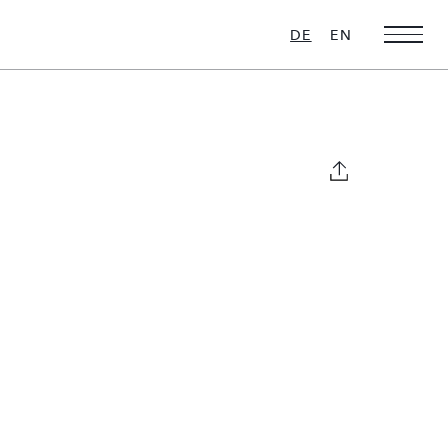
DE
EN
Weihnachts-
Ultra Luxus
Favoriten
16 VILLEN ZU
VERMIETEN
28 VILLEN ZU
VERMIETEN