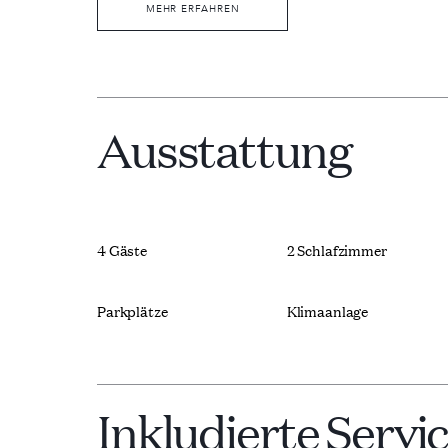
MEHR ERFAHREN
Elemente der klassischen apulischen Archit
und weißer Stein, werden mit zeitgenössisch
modernen Designmöbeln, kombiniert. Zu den
Carrara- und schwarzer Marquinia-Marmor, 
lokaler Produktion.
Ausstattung
Modern und gleichzeitig komfortabel, ist di
voller Licht und einer einladenden Atmosphä
zeitgenössische apulische Architektur mite
4 Gäste
2 Schlafzimmer
Parkplätze
Klimaanlage
Inkludierte Servi