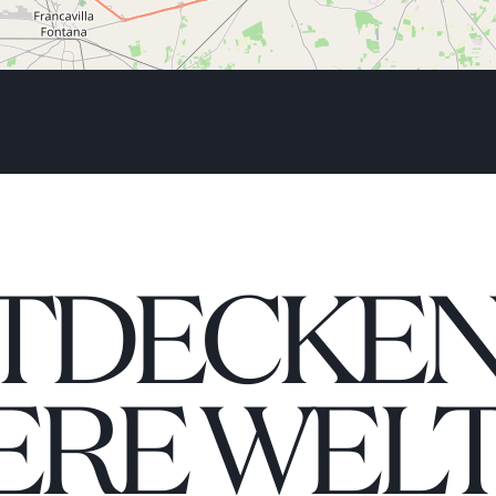
TDECKEN 
ERE WELT