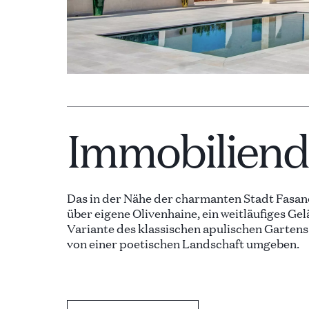
Immobiliende
Das in der Nähe der charmanten Stadt Fasa
über eigene Olivenhaine, ein weitläufiges G
Variante des klassischen apulischen Gartens.
von einer poetischen Landschaft umgeben.
Das Design des Hauses, bei dem geschicht
berücksichtigt wurden, beinhaltet freiliege
Gewölbte Steindecken verleihen den Innenräu