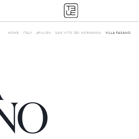
HOME
ITALY
APULIEN
SAN VITO DEI NORMANNI
VILLA FASANO
A
Unsere Geschichte
NO