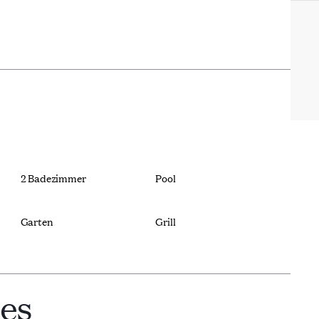
ektur, wie gewölbte Decken
en Akzenten, wie den
 Materialien gehören
Zedernholz und Stein aus
es ein eleganter Rückzugsort
re, der traditionelle und
inander verbindet.
2 Badezimmer
Pool
Garten
Grill
ces