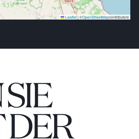
Leaflet
|
©
OpenStreetMap
contributors
SIE
 DER