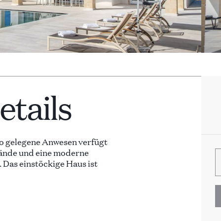
tails
no gelegene Anwesen verfügt
elände und eine moderne
 Das einstöckige Haus ist
liche Zusammenhänge
nde Steine und Holzböden.
men ein rustikales Flair.