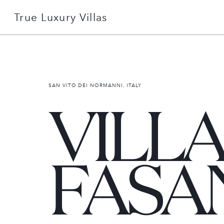
True Luxury Villas
+49 151 51078506
Detailsuche
SAN VITO DEI NORMANNI, ITALY
VILL
Gründe mit uns zu buchen
Über uns
FASA
Services erklärt