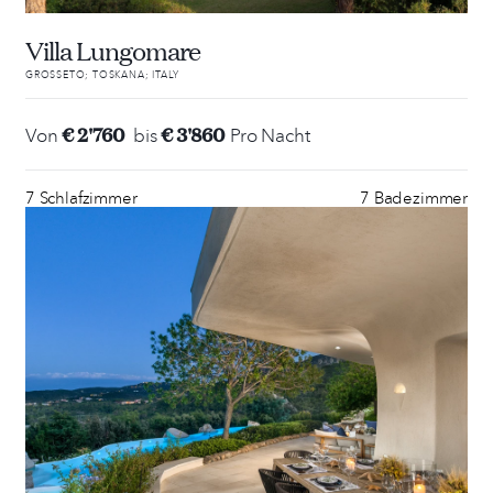
Villa Lungomare
GROSSETO; TOSKANA; ITALY
€ 2'760
€ 3'860
Von
bis
Pro Nacht
7 Schlafzimmer
7 Badezimmer