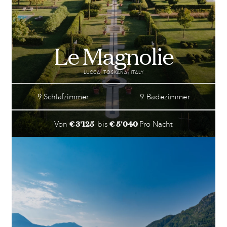
Le Magnolie
LUCCA; TOSKANA; ITALY
9 Schlafzimmer
9 Badezimmer
€ 3'125
€ 5'040
Von
bis
Pro Nacht