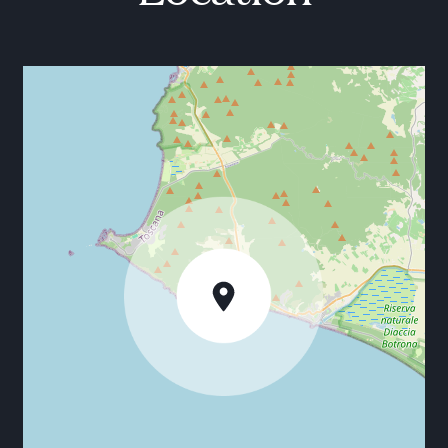
Distanzen:
Grosseto (25 km), Florenz (164 km), Pisa (137 km),
Siena (99 km), Lucca (156 km), Rom (205 km).
Für Wellness und Entspannung stehen mehrere
Thermen zur Verfügung, wie die Thermen von
Venturina (41 km), Calidario (44 km), Saturnia (80
km) und Sorano (112 km).
Einige wichtige historische und kulturelle Orte:
- die archäologischen Gebiete von Vetulonia (25 km)
und Roselle (32 km);
- das mittelalterliche Dorf Massa Marittima (42 km)
mit seinem archäologischen Museum und dem
Bergbaumuseum;