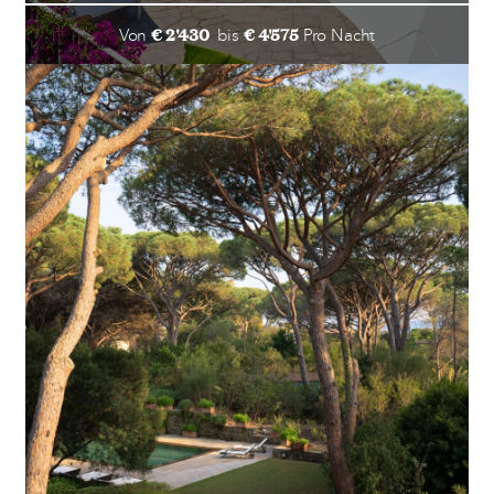
€ 2'430
€ 4'575
Von
bis
Pro Nacht