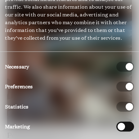
traffic. We also share information about your use of
our site with our social media, advertising and
analytics partners who may combine it with other
information that you’ve provided to them or that
they’ve collected from your use of their services.
Consent
Selection
Necessary
Preferences
Statistics
Marketing
Penthouse Porto Cervo