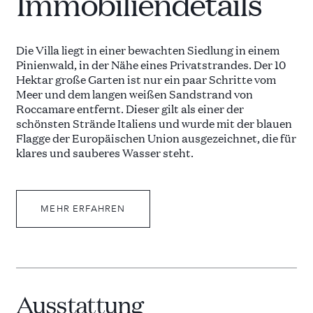
Immobiliendetails
Die Villa liegt in einer bewachten Siedlung in einem
Pinienwald, in der Nähe eines Privatstrandes. Der 10
Hektar große Garten ist nur ein paar Schritte vom
Meer und dem langen weißen Sandstrand von
Roccamare entfernt. Dieser gilt als einer der
schönsten Strände Italiens und wurde mit der blauen
Flagge der Europäischen Union ausgezeichnet, die für
klares und sauberes Wasser steht.
Die Villa wurde 1963 von einem berühmten
italienischen Architekten erbaut und hat eine große
MEHR ERFAHREN
Terrasse mit Blick auf den Poolbereich. Ein Weg von
etwa 90 Metern führt direkt zum Strand, wo sich ein
privater Strandbungalow und ein Umkleidebereich
befinden.
Ausstattung
Hinter dem Haupteingang sind das Wohn- und