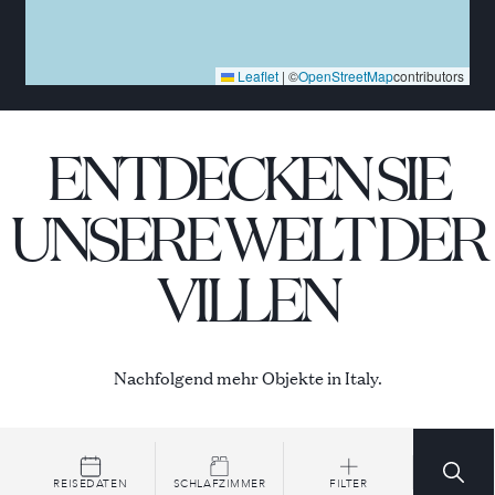
- die Abtei von San Galgano (73 km), eines der
repräsentativsten Beispiele der Zisterzienser-Gotik
Leaflet
|
©
OpenStreetMap
contributors
in Italien, berühmt für das Fehlen des Daches und für
das "Schwert im Felsen";
ENTDECKEN SIE
- die Abtei von Sant'Antimo, eines der schönsten
romanischen Bauwerke Italiens.
UNSERE WELT DER
Für Naturliebhaber gibt es in der Maremma viele
VILLEN
Parks und Naturschutzgebiete:
- Naturreservat Diaccia Botrona (7 km), eines der
wichtigsten Feuchtgebiete Italiens;
Nachfolgend mehr Objekte in Italy.
- Uccellina Park (43 km), der regionale Naturpark der
Maremma, ein unberührtes Paradies mit vielen
Tierarten, das sich durch viele Wälder und
REISEDATEN
SCHLAFZIMMER
FILTER