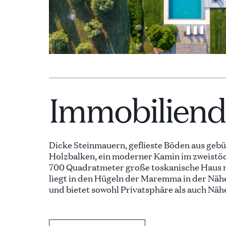
Immobiliende
Dicke Steinmauern, geflieste Böden aus gebü
Holzbalken, ein moderner Kamin im zweistö
700 Quadratmeter große toskanische Haus 
liegt in den Hügeln der Maremma in der Näh
und bietet sowohl Privatsphäre als auch Nä
ist geschmackvoll eingerichtet, mit brandn
Annehmlichkeiten wie drahtlosem Internet,
Außenschwimmbad.