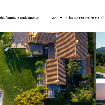
€ 2'860
€ 3'190
chlafzimmer
5 Badezimmer
Von
bis
Pro Nacht