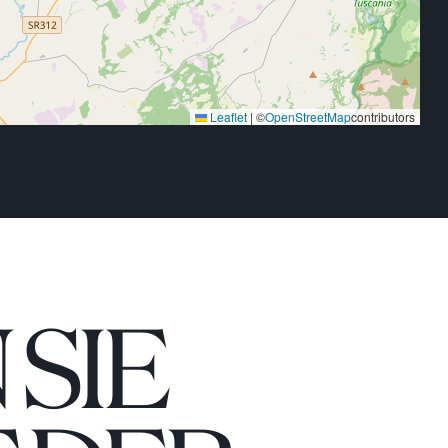
Leaflet
|
©
OpenStreetMap
contributors
SIE