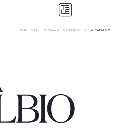
HOME
ITALY
TOSKANA
GROSSETO
VILLA CAPALBIO
A
Unsere Geschichte
LBIO