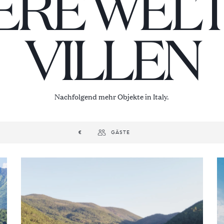
ERE WELT
VILLEN
Nachfolgend mehr Objekte in Italy.
€
GÄSTE