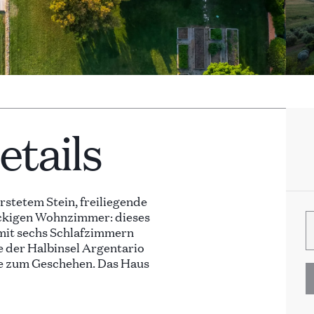
tails
rstetem Stein, freiliegende
ckigen Wohnzimmer: dieses
mit sechs Schlafzimmern
e der Halbinsel Argentario
he zum Geschehen. Das Haus
euen Möbeln und
 Klimaanlage und einem