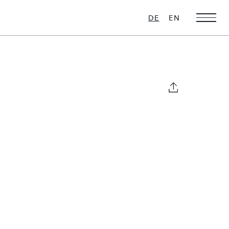
DE
EN
Weihnachts-
Ultra Luxus
Favoriten
16 VILLEN ZU
VERMIETEN
28 VILLEN ZU
VERMIETEN