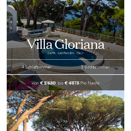
Villa Gloriana
CAPRI; KAMPANIEN; ITALY
4 Schlafzimmer
3 Badezimmer
€ 2'430
€ 4'575
Von
bis
Pro Nacht