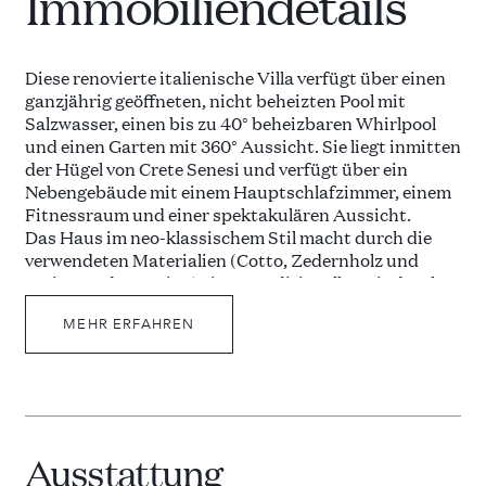
Immobiliendetails
Diese renovierte italienische Villa verfügt über einen
ganzjährig geöffneten, nicht beheizten Pool mit
Salzwasser, einen bis zu 40° beheizbaren Whirlpool
und einen Garten mit 360° Aussicht. Sie liegt inmitten
der Hügel von Crete Senesi und verfügt über ein
Nebengebäude mit einem Hauptschlafzimmer, einem
Fitnessraum und einer spektakulären Aussicht.
Das Haus im neo-klassischem Stil macht durch die
verwendeten Materialien (Cotto, Zedernholz und
Stein aus der Region) einen traditionellen Eindruck.
Gleichzeitig wurden moderne Möbel und Elemente
moderner Architektur eingebunden (z. B.
MEHR ERFAHREN
Stuckwände), um ein Gleichgewicht zwischen Alt und
Neu zu schaffen. Durch die Holzbalkendecken kommt
zusätzlich ein rustikales Flair auf.
Ausstattung
Durch seine günstige Lage zwischen Siena,