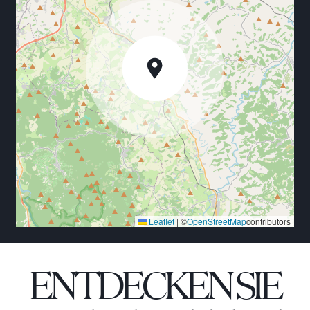
Leaflet
|
©
OpenStreetMap
contributors
ENTDECKEN SIE