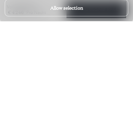
€ 2'123
Von
bis
Allow selection
BUCHUNGSANFRAGE
€ 4'246
Pro Nacht
4 Schlafzimmer
5 Badezimmer